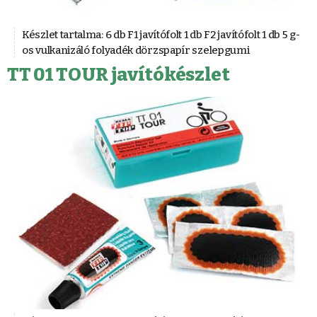
Készlet tartalma: 6 db F1 javítófolt 1 db F2 javítófolt 1 db 5 g-
os vulkanizáló folyadék dörzspapír szelepgumi
TT 01 TOUR javítókészlet