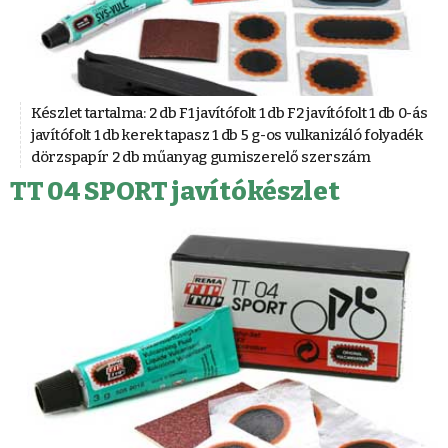
Készlet tartalma: 2 db F1 javítófolt 1 db F2 javítófolt 1 db 0-ás
javítófolt 1 db kerek tapasz 1 db 5 g-os vulkanizáló folyadék
dörzspapír 2 db műanyag gumiszerelő szerszám
TT 04 SPORT javítókészlet