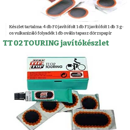
Készlet tartalma: 4 db F0 javítófolt 1 db F1 javítófolt 1 db 3 g-
os vulkanizáló folyadék 1 db ovális tapasz dörzspapír
TT 02 TOURING javítókészlet