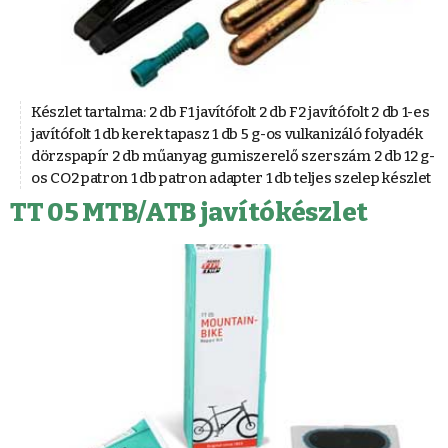
Készlet tartalma: 2 db F1 javítófolt 2 db F2 javítófolt 2 db 1-es
javítófolt 1 db kerek tapasz 1 db 5 g-os vulkanizáló folyadék
dörzspapír 2 db műanyag gumiszerelő szerszám 2 db 12 g-
os CO2 patron 1 db patron adapter 1 db teljes szelep készlet
TT 05 MTB/ATB javítókészlet