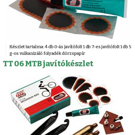
Készlet tartalma: 4 db 0-ás javítófolt 1 db 7-es javítófolt 1 db 5
g-os vulkanizáló folyadék dörzspapír
TT 06 MTB javítókészlet